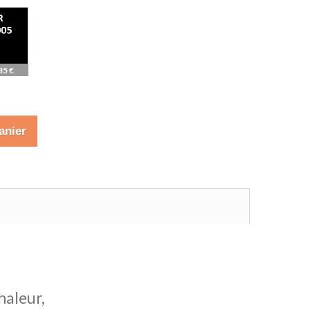
35 €
anier
haleur,