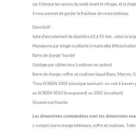
car il bloque les rayons du soleil avant le vitrage, et la cha
Il vous permet de garder la fraicheur de votre intérieur.
Descriptif :
tube d’enroulement de diamètre 63 à 95 mm , selon la large
Manœuvre par tringle oscillante (=manivelle) (Motorisatio
Barre de charge “lourde”
Guidage par câbles inox (coulisses en option)
Barre de charge, coffre, et coulisses laqué Blanc, Marron, G
Tissu SCREEN 3005 (classique tamisant : on voit à travers p
ou SCREEN 3010 (transparent) ou 3001 (occultant)
Visserie non fournie.
Les dimensions commandées sont les dimensions exac
y compris barre charge inférieure, coffre et coulisses. Tol