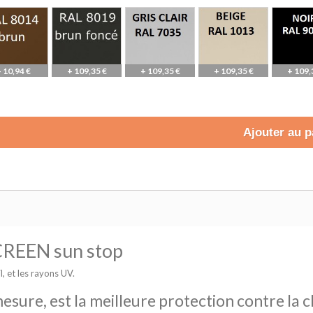
 10,94 €
+ 109,35 €
+ 109,35 €
+ 109,35 €
+ 109,
Ajouter au p
 SCREEN sun stop
l, et les rayons UV.
esure, est la meilleure protection contre la c