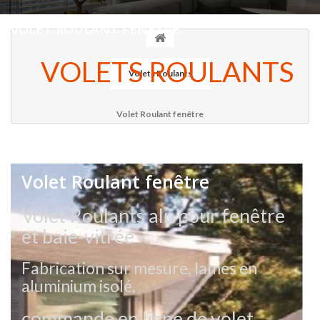
VOLET ROULANT FENÊTRE
VOLETS ROULANTS
Volets Roulants
Volet Roulant fenêtre
Volet Roulant fenêtre
Volet Roulants alu pour fenêtre
et baie-vitrée
Fabrication sur mesure, lames en
aluminium isolé,
commande en ligne de volet